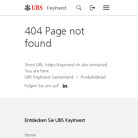
KeyInvest
404 Page not
found
Short URL:
https://keyinvest-ch.ubs.com/produkt/detail/index/isin/CH1558309980
You are here:
UBS KeyInvest Switzerland
Produktdetail
Folgen Sie uns auf
Entdecken Sie UBS KeyInvest
Home