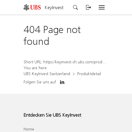
KeyInvest
404 Page not
found
Short URL:
https://keyinvest-ch.ubs.com/produkt/detail/index/isin/CH1558310012
You are here:
UBS KeyInvest Switzerland
Produktdetail
Folgen Sie uns auf
Entdecken Sie UBS KeyInvest
Home