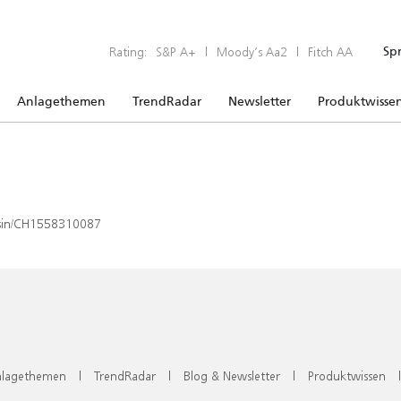
Rating:
S&P A+
|
Moody’s Aa2
|
Fitch AA
Sp
Anlagethemen
TrendRadar
Newsletter
Produktwisse
x/isin/CH1558310087
lagethemen
|
TrendRadar
|
Blog & Newsletter
|
Produktwissen
|