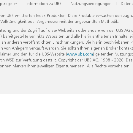
ptregister
|
Information zu UBS
|
Nutzungsbedingungen
|
Datens
 von UBS emittierten Index-Produkten. Diese Produkte versuchen den zugr
, Vollständigkeit oder Angemessenheit der angewandten Methodik.
Nutzung und der Zugriff auf diese Webseiten oder andere von der UBS AG 
eitgestellte verlinkte Webseiten und alle hierin enthaltenen Inhalte, e
allen anderen veröffentlichten Einschränkungen. Die hierin beschriebenen
n von Anlegern verkauft werden. Sie sollten Ihren eigenen Broker kontakt
laimer und den für die UBS-Website (
www.ubs.com
) geltenden Nutzungs
h WSD zur Verfügung gestellt. Copyright der UBS AG, 1998 - 2026. Das
nen Marken ihrer jeweiligen Eigentümer sein. Alle Rechte vorbehalten.