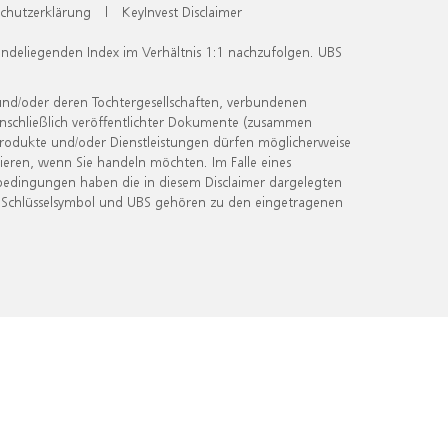
chutzerklärung
|
KeyInvest Disclaimer
undeliegenden Index im Verhältnis 1:1 nachzufolgen. UBS
und/oder deren Tochtergesellschaften, verbundenen
inschließlich veröffentlichter Dokumente (zusammen
 Produkte und/oder Dienstleistungen dürfen möglicherweise
ieren, wenn Sie handeln möchten. Im Falle eines
bedingungen haben die in diesem Disclaimer dargelegten
 Schlüsselsymbol und UBS gehören zu den eingetragenen