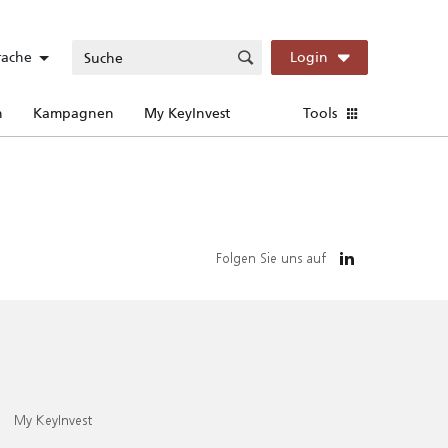
rache
Login
n
Kampagnen
My KeyInvest
Tools
Folgen Sie uns auf
My KeyInvest