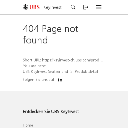
KeyInvest
404 Page not
found
Short URL:
https://keyinvest-ch.ubs.com/produkt/detail/index/isin/CH1558310673
You are here:
UBS KeyInvest Switzerland
Produktdetail
Folgen Sie uns auf
Entdecken Sie UBS KeyInvest
Home