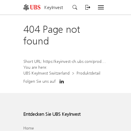
KeyInvest
404 Page not
found
Short URL:
https://keyinvest-ch.ubs.com/produkt/detail/index/isin/CH1558310830
You are here:
UBS KeyInvest Switzerland
Produktdetail
Folgen Sie uns auf
Entdecken Sie UBS KeyInvest
Home