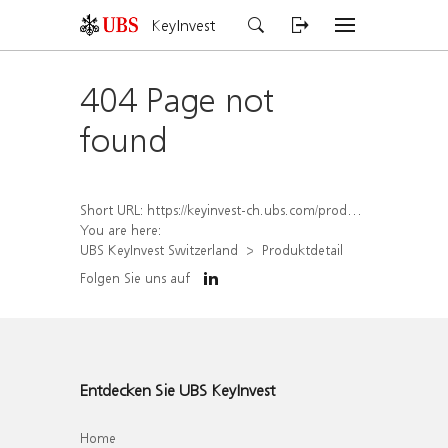
KeyInvest
404 Page not
found
Short URL:
https://keyinvest-ch.ubs.com/produkt/detail/index/isin/CH1558310962
You are here:
UBS KeyInvest Switzerland
Produktdetail
Folgen Sie uns auf
Entdecken Sie UBS KeyInvest
Home