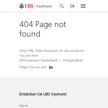
KeyInvest
404 Page not
found
Short URL:
https://keyinvest-ch.ubs.com/produkt/detail/index/isin/CH1558311036
You are here:
UBS KeyInvest Switzerland
Produktdetail
Folgen Sie uns auf
Entdecken Sie UBS KeyInvest
Home