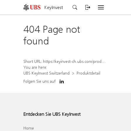
KeyInvest
404 Page not
found
Short URL:
https://keyinvest-ch.ubs.com/produkt/detail/index/isin/CH1558311374
You are here:
UBS KeyInvest Switzerland
Produktdetail
Folgen Sie uns auf
Entdecken Sie UBS KeyInvest
Home