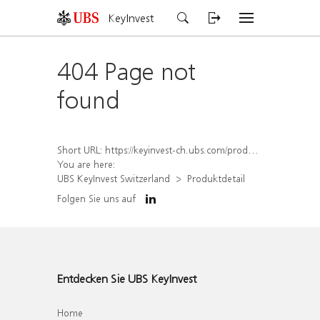
KeyInvest
404 Page not
found
Short URL:
https://keyinvest-ch.ubs.com/produkt/detail/index/isin/CH1558311598
You are here:
UBS KeyInvest Switzerland
Produktdetail
Folgen Sie uns auf
Entdecken Sie UBS KeyInvest
Home