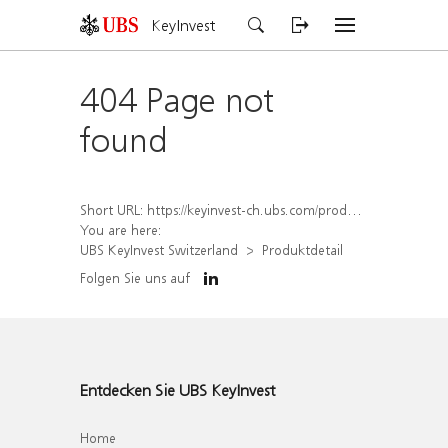
KeyInvest
404 Page not
found
Short URL:
https://keyinvest-ch.ubs.com/produkt/detail/index/isin/CH1558311747
You are here:
UBS KeyInvest Switzerland
Produktdetail
Folgen Sie uns auf
Entdecken Sie UBS KeyInvest
Home