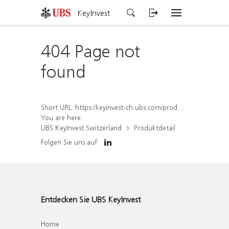
KeyInvest
404 Page not
found
Short URL:
https://keyinvest-ch.ubs.com/produkt/detail/index/isin/CH1558311838
You are here:
UBS KeyInvest Switzerland
Produktdetail
Folgen Sie uns auf
Entdecken Sie UBS KeyInvest
Home