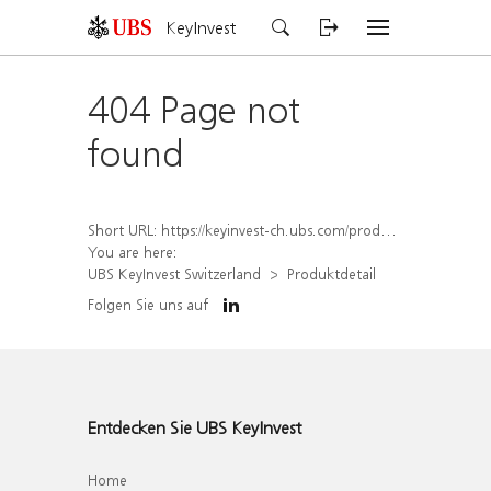
KeyInvest
404 Page not
found
Short URL:
https://keyinvest-ch.ubs.com/produkt/detail/index/isin/CH1558312059
You are here:
UBS KeyInvest Switzerland
Produktdetail
Folgen Sie uns auf
Entdecken Sie UBS KeyInvest
Home