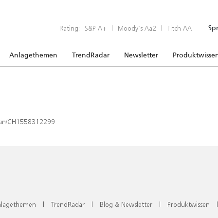
Rating:
S&P A+
|
Moody’s Aa2
|
Fitch AA
Sp
Anlagethemen
TrendRadar
Newsletter
Produktwisse
x/isin/CH1558312299
lagethemen
|
TrendRadar
|
Blog & Newsletter
|
Produktwissen
|