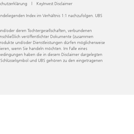
chutzerklärung
|
KeyInvest Disclaimer
undeliegenden Index im Verhältnis 1:1 nachzufolgen. UBS
und/oder deren Tochtergesellschaften, verbundenen
inschließlich veröffentlichter Dokumente (zusammen
 Produkte und/oder Dienstleistungen dürfen möglicherweise
ieren, wenn Sie handeln möchten. Im Falle eines
bedingungen haben die in diesem Disclaimer dargelegten
 Schlüsselsymbol und UBS gehören zu den eingetragenen