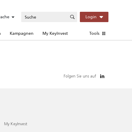
rache
Login
n
Kampagnen
My KeyInvest
Tools
Folgen Sie uns auf
My KeyInvest