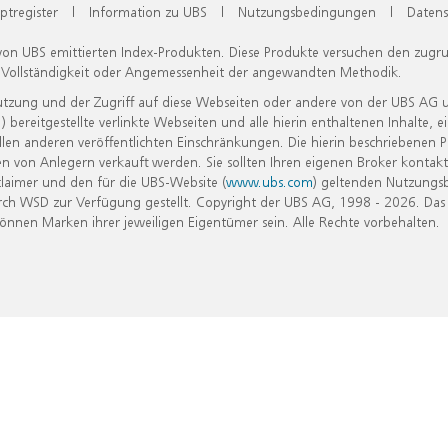
ptregister
|
Information zu UBS
|
Nutzungsbedingungen
|
Datens
 von UBS emittierten Index-Produkten. Diese Produkte versuchen den zugr
, Vollständigkeit oder Angemessenheit der angewandten Methodik.
Nutzung und der Zugriff auf diese Webseiten oder andere von der UBS AG 
eitgestellte verlinkte Webseiten und alle hierin enthaltenen Inhalte, e
allen anderen veröffentlichten Einschränkungen. Die hierin beschriebenen
n von Anlegern verkauft werden. Sie sollten Ihren eigenen Broker kontakt
laimer und den für die UBS-Website (
www.ubs.com
) geltenden Nutzungs
h WSD zur Verfügung gestellt. Copyright der UBS AG, 1998 - 2026. Das
nen Marken ihrer jeweiligen Eigentümer sein. Alle Rechte vorbehalten.