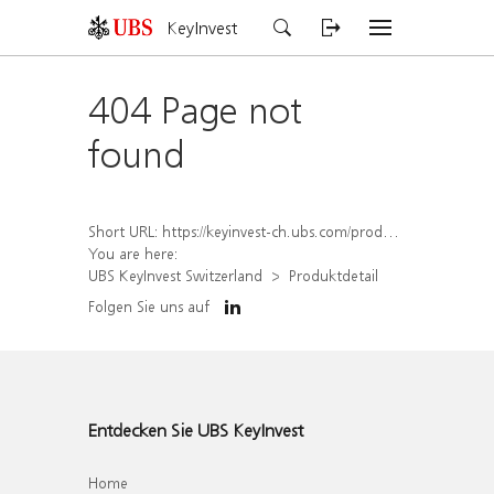
KeyInvest
404 Page not
found
Short URL:
https://keyinvest-ch.ubs.com/produkt/detail/index/isin/CH1558312513
You are here:
UBS KeyInvest Switzerland
Produktdetail
Folgen Sie uns auf
Entdecken Sie UBS KeyInvest
Home