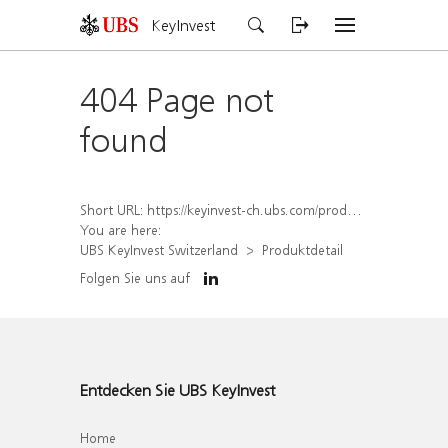
KeyInvest
404 Page not
found
Short URL:
https://keyinvest-ch.ubs.com/produkt/detail/index/isin/CH1558312661
You are here:
UBS KeyInvest Switzerland
Produktdetail
Folgen Sie uns auf
Entdecken Sie UBS KeyInvest
Home