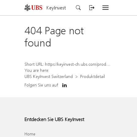
KeyInvest
404 Page not
found
Short URL:
https://keyinvest-ch.ubs.com/produkt/detail/index/isin/CH1558312687
You are here:
UBS KeyInvest Switzerland
Produktdetail
Folgen Sie uns auf
Entdecken Sie UBS KeyInvest
Home