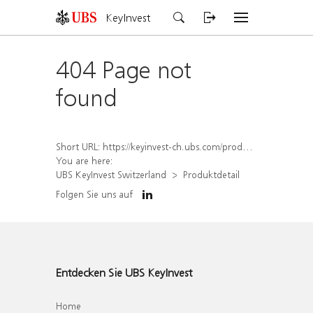
KeyInvest
404 Page not
found
Short URL:
https://keyinvest-ch.ubs.com/produkt/detail/index/isin/CH1558312729
You are here:
UBS KeyInvest Switzerland
Produktdetail
Folgen Sie uns auf
Entdecken Sie UBS KeyInvest
Home