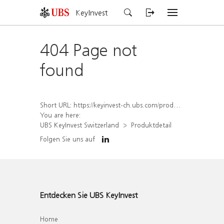
KeyInvest
404 Page not
found
Short URL:
https://keyinvest-ch.ubs.com/produkt/detail/index/isin/CH1558312778
You are here:
UBS KeyInvest Switzerland
Produktdetail
Folgen Sie uns auf
Entdecken Sie UBS KeyInvest
Home