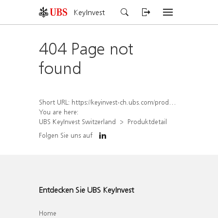
KeyInvest
404 Page not
found
Short URL:
https://keyinvest-ch.ubs.com/produkt/detail/index/isin/CH1560353984
You are here:
UBS KeyInvest Switzerland
Produktdetail
Folgen Sie uns auf
Entdecken Sie UBS KeyInvest
Home