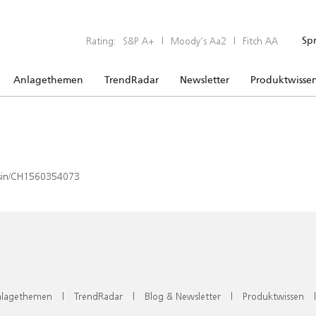
Rating:
S&P A+
|
Moody’s Aa2
|
Fitch AA
Sp
Anlagethemen
TrendRadar
Newsletter
Produktwisse
x/isin/CH1560354073
lagethemen
|
TrendRadar
|
Blog & Newsletter
|
Produktwissen
|