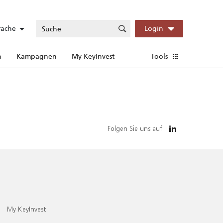
rache
Login
n
Kampagnen
My KeyInvest
Tools
Folgen Sie uns auf
My KeyInvest