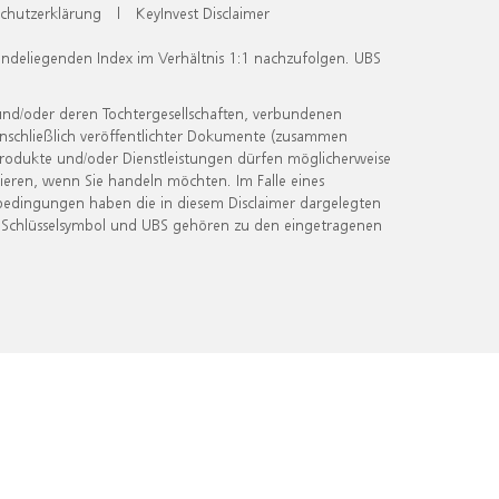
chutzerklärung
|
KeyInvest Disclaimer
undeliegenden Index im Verhältnis 1:1 nachzufolgen. UBS
und/oder deren Tochtergesellschaften, verbundenen
inschließlich veröffentlichter Dokumente (zusammen
 Produkte und/oder Dienstleistungen dürfen möglicherweise
ieren, wenn Sie handeln möchten. Im Falle eines
bedingungen haben die in diesem Disclaimer dargelegten
 Schlüsselsymbol und UBS gehören zu den eingetragenen