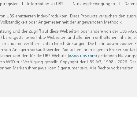
ptregister
|
Information zu UBS
|
Nutzungsbedingungen
|
Datens
 von UBS emittierten Index-Produkten. Diese Produkte versuchen den zugr
, Vollständigkeit oder Angemessenheit der angewandten Methodik.
Nutzung und der Zugriff auf diese Webseiten oder andere von der UBS AG 
eitgestellte verlinkte Webseiten und alle hierin enthaltenen Inhalte, e
allen anderen veröffentlichten Einschränkungen. Die hierin beschriebenen
n von Anlegern verkauft werden. Sie sollten Ihren eigenen Broker kontakt
laimer und den für die UBS-Website (
www.ubs.com
) geltenden Nutzungs
h WSD zur Verfügung gestellt. Copyright der UBS AG, 1998 - 2026. Das
nen Marken ihrer jeweiligen Eigentümer sein. Alle Rechte vorbehalten.