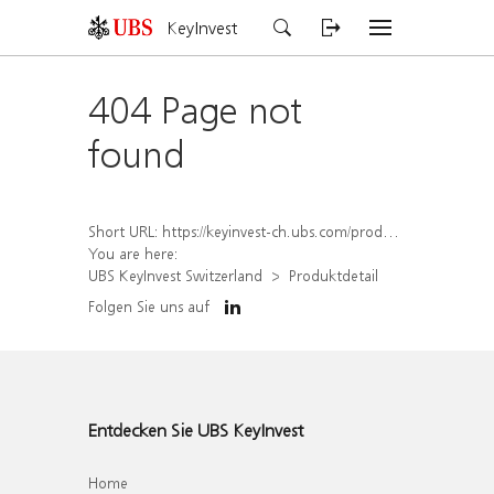
KeyInvest
404 Page not
found
Short URL:
https://keyinvest-ch.ubs.com/produkt/detail/index/isin/CH1560354123
You are here:
UBS KeyInvest Switzerland
Produktdetail
Folgen Sie uns auf
Entdecken Sie UBS KeyInvest
Home