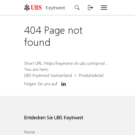
KeyInvest
404 Page not
found
Short URL:
https://keyinvest-ch.ubs.com/produkt/detail/index/isin/CH1560354263
You are here:
UBS KeyInvest Switzerland
Produktdetail
Folgen Sie uns auf
Entdecken Sie UBS KeyInvest
Home