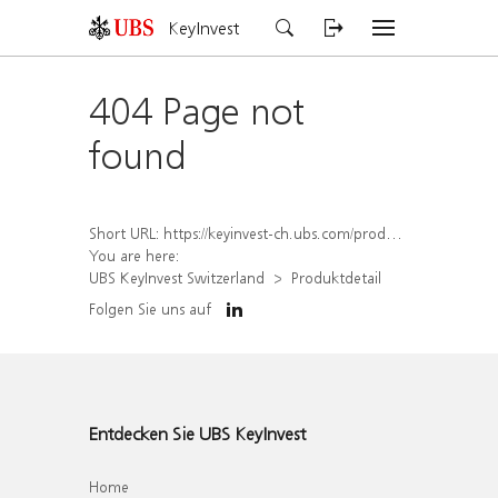
KeyInvest
404 Page not
found
Short URL:
https://keyinvest-ch.ubs.com/produkt/detail/index/isin/CH1560354339
You are here:
UBS KeyInvest Switzerland
Produktdetail
Folgen Sie uns auf
Entdecken Sie UBS KeyInvest
Home