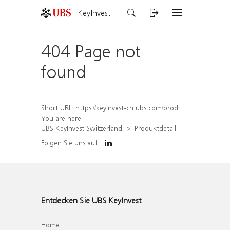
KeyInvest
404 Page not
found
Short URL:
https://keyinvest-ch.ubs.com/produkt/detail/index/isin/CH1560354362
You are here:
UBS KeyInvest Switzerland
Produktdetail
Folgen Sie uns auf
Entdecken Sie UBS KeyInvest
Home