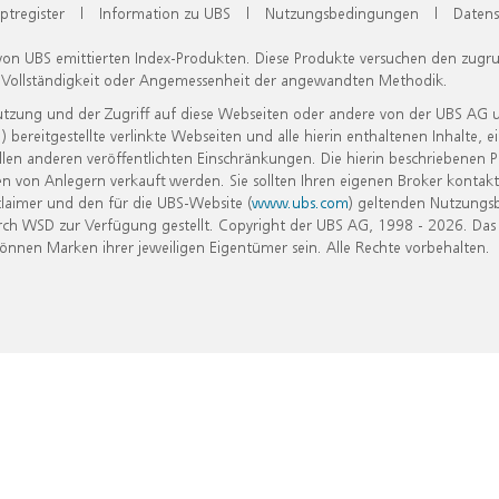
ptregister
|
Information zu UBS
|
Nutzungsbedingungen
|
Datens
 von UBS emittierten Index-Produkten. Diese Produkte versuchen den zugr
, Vollständigkeit oder Angemessenheit der angewandten Methodik.
Nutzung und der Zugriff auf diese Webseiten oder andere von der UBS AG 
eitgestellte verlinkte Webseiten und alle hierin enthaltenen Inhalte, e
allen anderen veröffentlichten Einschränkungen. Die hierin beschriebenen
n von Anlegern verkauft werden. Sie sollten Ihren eigenen Broker kontakt
laimer und den für die UBS-Website (
www.ubs.com
) geltenden Nutzungs
h WSD zur Verfügung gestellt. Copyright der UBS AG, 1998 - 2026. Das
nen Marken ihrer jeweiligen Eigentümer sein. Alle Rechte vorbehalten.