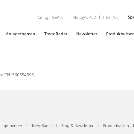
Rating:
S&P A+
|
Moody’s Aa2
|
Fitch AA
Sp
Anlagethemen
TrendRadar
Newsletter
Produktwisse
x/isin/CH1560354396
lagethemen
|
TrendRadar
|
Blog & Newsletter
|
Produktwissen
|