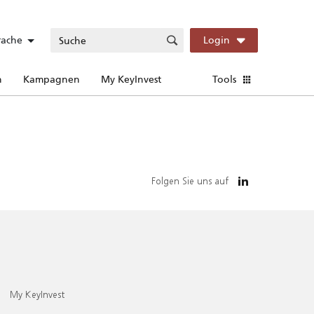
rache
Login
n
Kampagnen
My KeyInvest
Tools
Folgen Sie uns auf
My KeyInvest