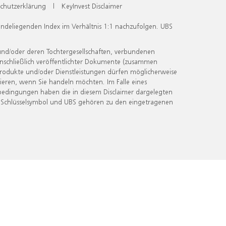
chutzerklärung
|
KeyInvest Disclaimer
undeliegenden Index im Verhältnis 1:1 nachzufolgen. UBS
und/oder deren Tochtergesellschaften, verbundenen
inschließlich veröffentlichter Dokumente (zusammen
 Produkte und/oder Dienstleistungen dürfen möglicherweise
ieren, wenn Sie handeln möchten. Im Falle eines
bedingungen haben die in diesem Disclaimer dargelegten
 Schlüsselsymbol und UBS gehören zu den eingetragenen