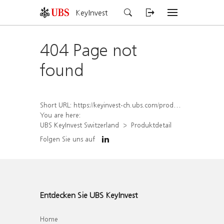
KeyInvest
404 Page not
found
Short URL:
https://keyinvest-ch.ubs.com/produkt/detail/index/isin/CH1561482337
You are here:
UBS KeyInvest Switzerland
Produktdetail
Folgen Sie uns auf
Entdecken Sie UBS KeyInvest
Home