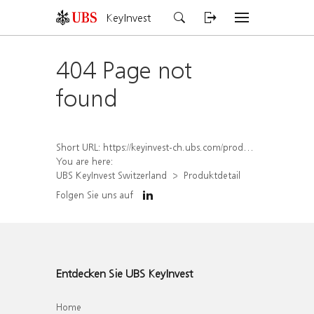
KeyInvest
404 Page not
found
Short URL:
https://keyinvest-ch.ubs.com/produkt/detail/index/isin/CH1562155957
You are here:
UBS KeyInvest Switzerland
Produktdetail
Folgen Sie uns auf
Entdecken Sie UBS KeyInvest
Home