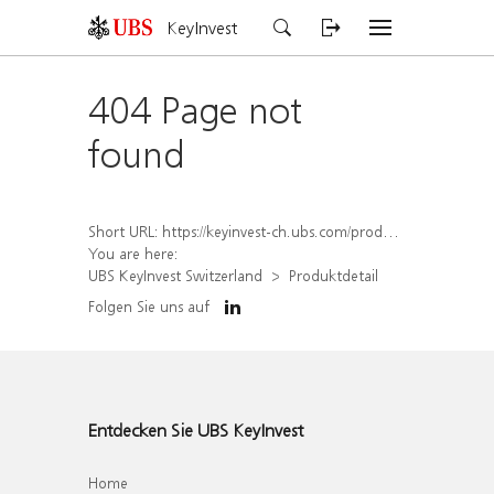
KeyInvest
404 Page not
found
Short URL:
https://keyinvest-ch.ubs.com/produkt/detail/index/isin/CH1562156021
You are here:
UBS KeyInvest Switzerland
Produktdetail
Folgen Sie uns auf
Entdecken Sie UBS KeyInvest
Home