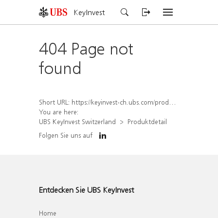
KeyInvest
404 Page not
found
Short URL:
https://keyinvest-ch.ubs.com/produkt/detail/index/isin/CH1562156054
You are here:
UBS KeyInvest Switzerland
Produktdetail
Folgen Sie uns auf
Entdecken Sie UBS KeyInvest
Home