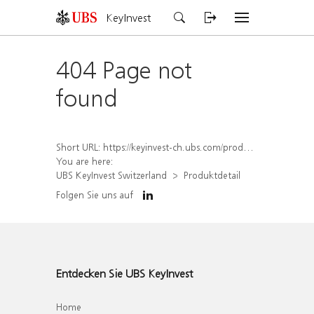
KeyInvest
404 Page not
found
Short URL:
https://keyinvest-ch.ubs.com/produkt/detail/index/isin/CH1562156328
You are here:
UBS KeyInvest Switzerland
Produktdetail
Folgen Sie uns auf
Entdecken Sie UBS KeyInvest
Home