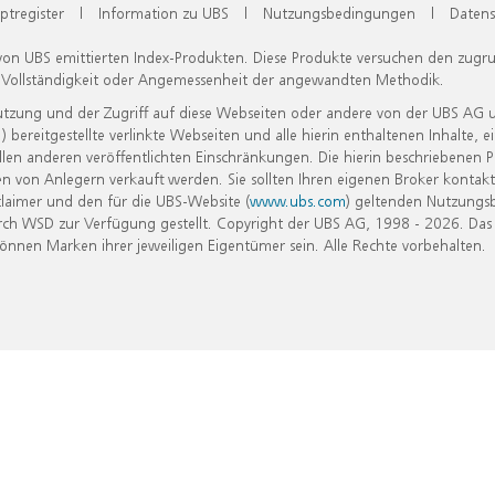
ptregister
|
Information zu UBS
|
Nutzungsbedingungen
|
Datens
 von UBS emittierten Index-Produkten. Diese Produkte versuchen den zugr
, Vollständigkeit oder Angemessenheit der angewandten Methodik.
Nutzung und der Zugriff auf diese Webseiten oder andere von der UBS AG 
eitgestellte verlinkte Webseiten und alle hierin enthaltenen Inhalte, e
allen anderen veröffentlichten Einschränkungen. Die hierin beschriebenen
n von Anlegern verkauft werden. Sie sollten Ihren eigenen Broker kontakt
laimer und den für die UBS-Website (
www.ubs.com
) geltenden Nutzungs
h WSD zur Verfügung gestellt. Copyright der UBS AG, 1998 - 2026. Das
nen Marken ihrer jeweiligen Eigentümer sein. Alle Rechte vorbehalten.