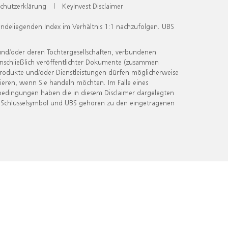
chutzerklärung
|
KeyInvest Disclaimer
undeliegenden Index im Verhältnis 1:1 nachzufolgen. UBS
und/oder deren Tochtergesellschaften, verbundenen
inschließlich veröffentlichter Dokumente (zusammen
 Produkte und/oder Dienstleistungen dürfen möglicherweise
ieren, wenn Sie handeln möchten. Im Falle eines
bedingungen haben die in diesem Disclaimer dargelegten
 Schlüsselsymbol und UBS gehören zu den eingetragenen