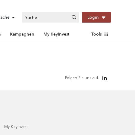
rache
Login
n
Kampagnen
My KeyInvest
Tools
Folgen Sie uns auf
My KeyInvest