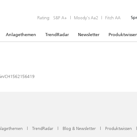
Rating:
S&P A+
|
Moody’s Aa2
|
Fitch AA
Sp
Anlagethemen
TrendRadar
Newsletter
Produktwisse
x/isin/CH1562156419
lagethemen
|
TrendRadar
|
Blog & Newsletter
|
Produktwissen
|