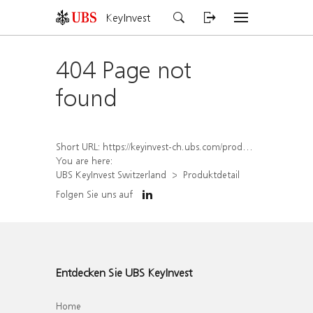
KeyInvest
404 Page not
found
Short URL:
https://keyinvest-ch.ubs.com/produkt/detail/index/isin/CH1562156823
You are here:
UBS KeyInvest Switzerland
Produktdetail
Folgen Sie uns auf
Entdecken Sie UBS KeyInvest
Home