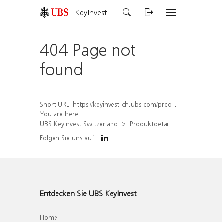
KeyInvest
404 Page not
found
Short URL:
https://keyinvest-ch.ubs.com/produkt/detail/index/isin/CH1562156955
You are here:
UBS KeyInvest Switzerland
Produktdetail
Folgen Sie uns auf
Entdecken Sie UBS KeyInvest
Home