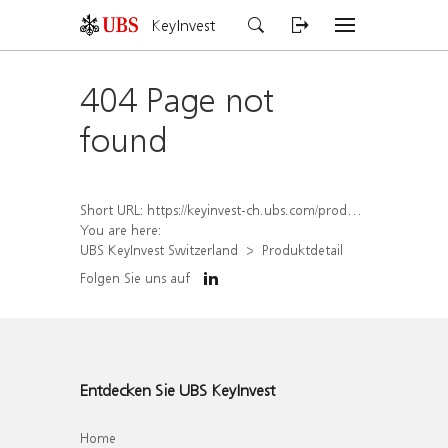
KeyInvest
404 Page not
found
Short URL:
https://keyinvest-ch.ubs.com/produkt/detail/index/isin/CH1562157045
You are here:
UBS KeyInvest Switzerland
Produktdetail
Folgen Sie uns auf
Entdecken Sie UBS KeyInvest
Home