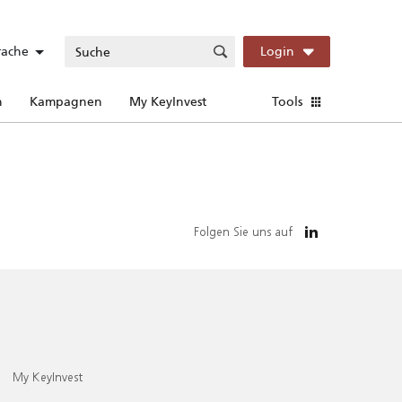
rache
Login
n
Kampagnen
My KeyInvest
Tools
Folgen Sie uns auf
My KeyInvest