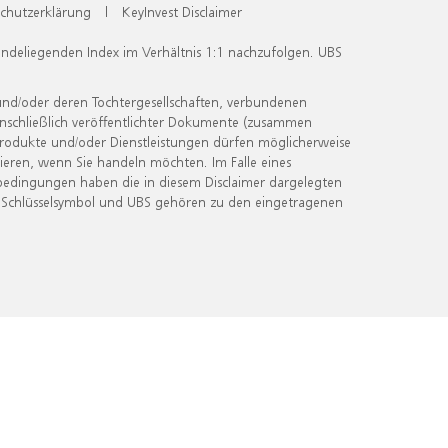
chutzerklärung
|
KeyInvest Disclaimer
undeliegenden Index im Verhältnis 1:1 nachzufolgen. UBS
und/oder deren Tochtergesellschaften, verbundenen
inschließlich veröffentlichter Dokumente (zusammen
 Produkte und/oder Dienstleistungen dürfen möglicherweise
ieren, wenn Sie handeln möchten. Im Falle eines
bedingungen haben die in diesem Disclaimer dargelegten
 Schlüsselsymbol und UBS gehören zu den eingetragenen