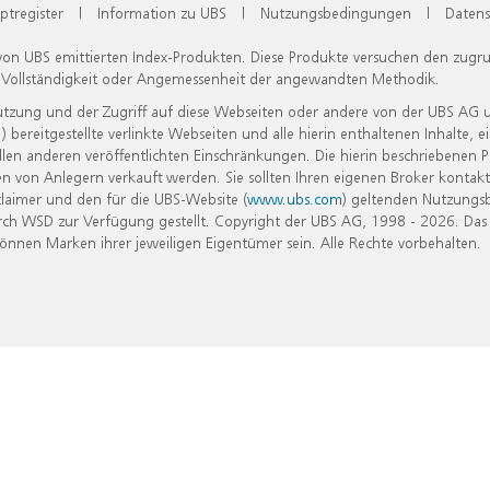
ptregister
|
Information zu UBS
|
Nutzungsbedingungen
|
Datens
 von UBS emittierten Index-Produkten. Diese Produkte versuchen den zugr
, Vollständigkeit oder Angemessenheit der angewandten Methodik.
Nutzung und der Zugriff auf diese Webseiten oder andere von der UBS AG 
eitgestellte verlinkte Webseiten und alle hierin enthaltenen Inhalte, e
allen anderen veröffentlichten Einschränkungen. Die hierin beschriebenen
n von Anlegern verkauft werden. Sie sollten Ihren eigenen Broker kontakt
laimer und den für die UBS-Website (
www.ubs.com
) geltenden Nutzungs
h WSD zur Verfügung gestellt. Copyright der UBS AG, 1998 - 2026. Das
nen Marken ihrer jeweiligen Eigentümer sein. Alle Rechte vorbehalten.