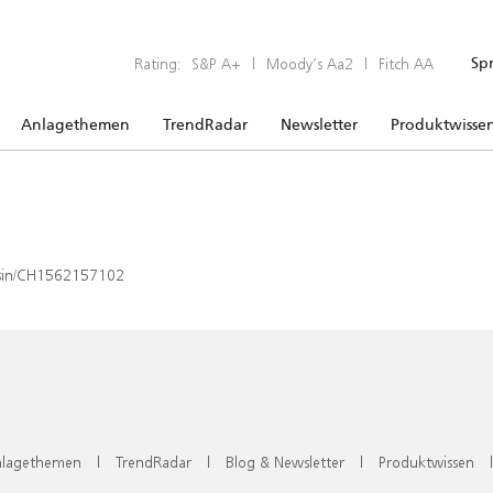
Rating:
S&P A+
|
Moody’s Aa2
|
Fitch AA
Sp
Anlagethemen
TrendRadar
Newsletter
Produktwisse
x/isin/CH1562157102
lagethemen
|
TrendRadar
|
Blog & Newsletter
|
Produktwissen
|