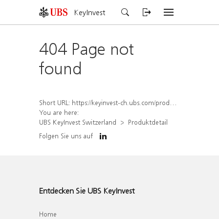
KeyInvest
404 Page not
found
Short URL:
https://keyinvest-ch.ubs.com/produkt/detail/index/isin/CH1562157276
You are here:
UBS KeyInvest Switzerland
Produktdetail
Folgen Sie uns auf
Entdecken Sie UBS KeyInvest
Home