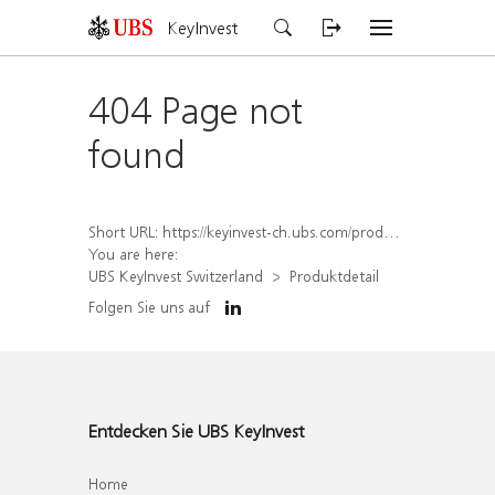
KeyInvest
404 Page not
found
Short URL:
https://keyinvest-ch.ubs.com/produkt/detail/index/isin/CH1562157433
You are here:
UBS KeyInvest Switzerland
Produktdetail
Folgen Sie uns auf
Entdecken Sie UBS KeyInvest
Home