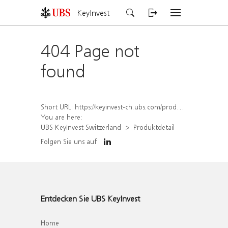
KeyInvest
404 Page not
found
Short URL:
https://keyinvest-ch.ubs.com/produkt/detail/index/isin/CH1562157607
You are here:
UBS KeyInvest Switzerland
Produktdetail
Folgen Sie uns auf
Entdecken Sie UBS KeyInvest
Home