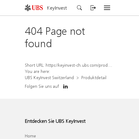
KeyInvest
404 Page not
found
Short URL:
https://keyinvest-ch.ubs.com/produkt/detail/index/isin/CH1562157623
You are here:
UBS KeyInvest Switzerland
Produktdetail
Folgen Sie uns auf
Entdecken Sie UBS KeyInvest
Home