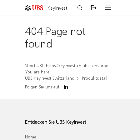
KeyInvest
404 Page not
found
Short URL:
https://keyinvest-ch.ubs.com/produkt/detail/index/isin/CH1562157680
You are here:
UBS KeyInvest Switzerland
Produktdetail
Folgen Sie uns auf
Entdecken Sie UBS KeyInvest
Home