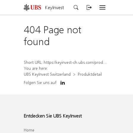
KeyInvest
404 Page not
found
Short URL:
https://keyinvest-ch.ubs.com/produkt/detail/index/isin/CH1562157748
You are here:
UBS KeyInvest Switzerland
Produktdetail
Folgen Sie uns auf
Entdecken Sie UBS KeyInvest
Home