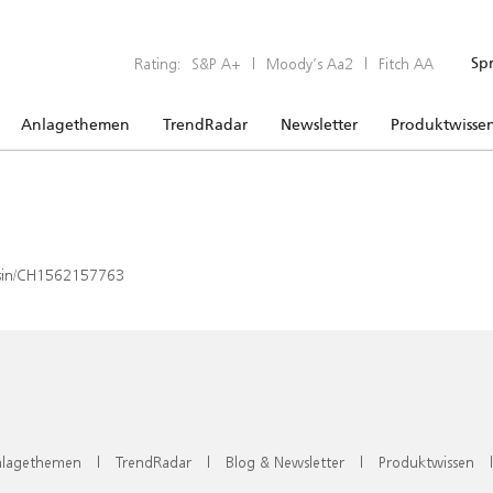
Rating:
S&P A+
|
Moody’s Aa2
|
Fitch AA
Sp
Anlagethemen
TrendRadar
Newsletter
Produktwisse
x/isin/CH1562157763
lagethemen
|
TrendRadar
|
Blog & Newsletter
|
Produktwissen
|