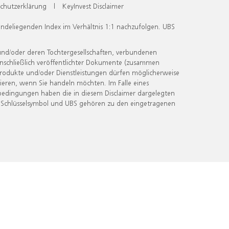
chutzerklärung
|
KeyInvest Disclaimer
undeliegenden Index im Verhältnis 1:1 nachzufolgen. UBS
und/oder deren Tochtergesellschaften, verbundenen
inschließlich veröffentlichter Dokumente (zusammen
 Produkte und/oder Dienstleistungen dürfen möglicherweise
ieren, wenn Sie handeln möchten. Im Falle eines
bedingungen haben die in diesem Disclaimer dargelegten
 Schlüsselsymbol und UBS gehören zu den eingetragenen