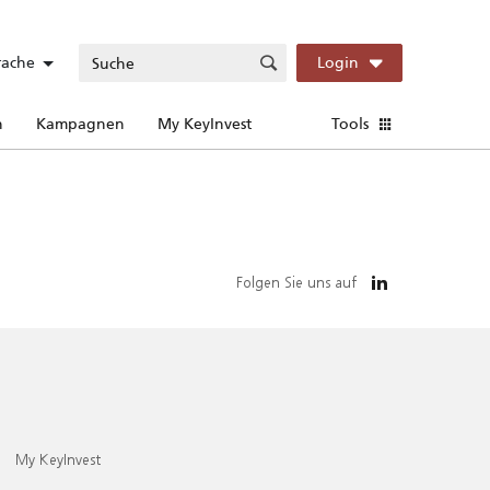
rache
Login
n
Kampagnen
My KeyInvest
Tools
Folgen Sie uns auf
My KeyInvest