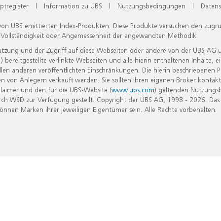
ptregister
|
Information zu UBS
|
Nutzungsbedingungen
|
Datens
 von UBS emittierten Index-Produkten. Diese Produkte versuchen den zugr
, Vollständigkeit oder Angemessenheit der angewandten Methodik.
Nutzung und der Zugriff auf diese Webseiten oder andere von der UBS AG 
eitgestellte verlinkte Webseiten und alle hierin enthaltenen Inhalte, e
allen anderen veröffentlichten Einschränkungen. Die hierin beschriebenen
n von Anlegern verkauft werden. Sie sollten Ihren eigenen Broker kontakt
laimer und den für die UBS-Website (
www.ubs.com
) geltenden Nutzungs
h WSD zur Verfügung gestellt. Copyright der UBS AG, 1998 - 2026. Das
nen Marken ihrer jeweiligen Eigentümer sein. Alle Rechte vorbehalten.