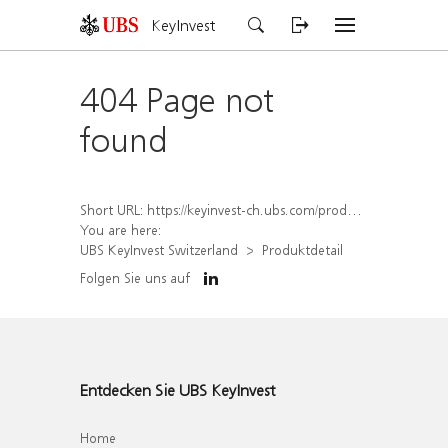
KeyInvest
404 Page not
found
Short URL:
https://keyinvest-ch.ubs.com/produkt/detail/index/isin/CH1562157938
You are here:
UBS KeyInvest Switzerland
Produktdetail
Folgen Sie uns auf
Entdecken Sie UBS KeyInvest
Home