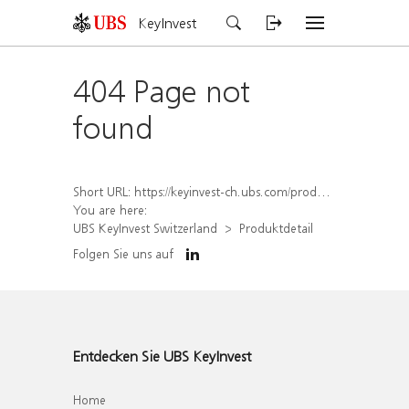
KeyInvest
404 Page not
found
Short URL:
https://keyinvest-ch.ubs.com/produkt/detail/index/isin/CH1562158076
You are here:
UBS KeyInvest Switzerland
Produktdetail
Folgen Sie uns auf
Entdecken Sie UBS KeyInvest
Home