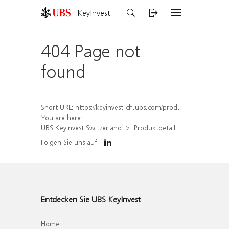
KeyInvest
404 Page not
found
Short URL:
https://keyinvest-ch.ubs.com/produkt/detail/index/isin/CH1562158225
You are here:
UBS KeyInvest Switzerland
Produktdetail
Folgen Sie uns auf
Entdecken Sie UBS KeyInvest
Home