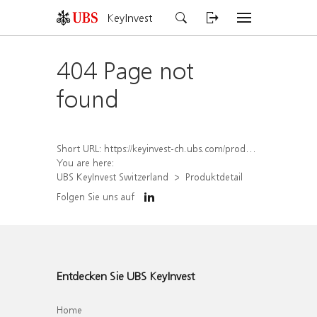
KeyInvest
404 Page not
found
Short URL:
https://keyinvest-ch.ubs.com/produkt/detail/index/isin/CH1562158480
You are here:
UBS KeyInvest Switzerland
Produktdetail
Folgen Sie uns auf
Entdecken Sie UBS KeyInvest
Home