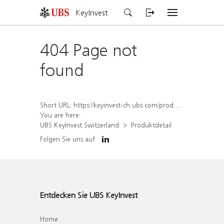
KeyInvest
404 Page not
found
Short URL:
https://keyinvest-ch.ubs.com/produkt/detail/index/isin/CH1562158563
You are here:
UBS KeyInvest Switzerland
Produktdetail
Folgen Sie uns auf
Entdecken Sie UBS KeyInvest
Home