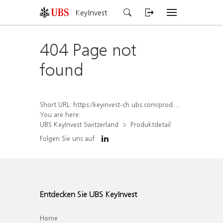
KeyInvest
404 Page not
found
Short URL:
https://keyinvest-ch.ubs.com/produkt/detail/index/isin/CH1562158571
You are here:
UBS KeyInvest Switzerland
Produktdetail
Folgen Sie uns auf
Entdecken Sie UBS KeyInvest
Home