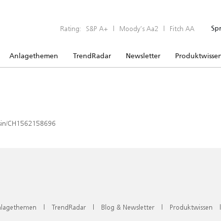
Rating:
S&P A+
|
Moody’s Aa2
|
Fitch AA
Sp
Anlagethemen
TrendRadar
Newsletter
Produktwisse
x/isin/CH1562158696
lagethemen
|
TrendRadar
|
Blog & Newsletter
|
Produktwissen
|