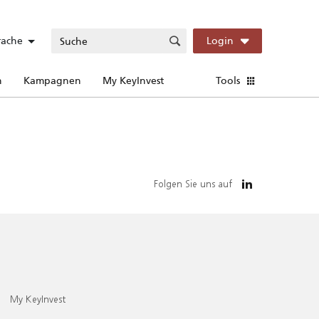
rache
Login
n
Kampagnen
My KeyInvest
Tools
Folgen Sie uns auf
My KeyInvest