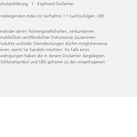
chutzerklärung
|
KeyInvest Disclaimer
undeliegenden Index im Verhältnis 1:1 nachzufolgen. UBS
und/oder deren Tochtergesellschaften, verbundenen
inschließlich veröffentlichter Dokumente (zusammen
 Produkte und/oder Dienstleistungen dürfen möglicherweise
ieren, wenn Sie handeln möchten. Im Falle eines
bedingungen haben die in diesem Disclaimer dargelegten
 Schlüsselsymbol und UBS gehören zu den eingetragenen