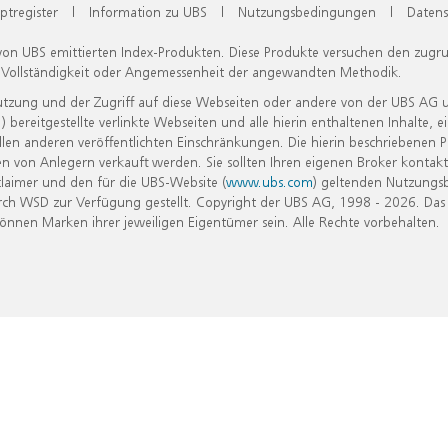
ptregister
|
Information zu UBS
|
Nutzungsbedingungen
|
Datens
 von UBS emittierten Index-Produkten. Diese Produkte versuchen den zugr
, Vollständigkeit oder Angemessenheit der angewandten Methodik.
Nutzung und der Zugriff auf diese Webseiten oder andere von der UBS AG 
eitgestellte verlinkte Webseiten und alle hierin enthaltenen Inhalte, e
allen anderen veröffentlichten Einschränkungen. Die hierin beschriebenen
n von Anlegern verkauft werden. Sie sollten Ihren eigenen Broker kontakt
laimer und den für die UBS-Website (
www.ubs.com
) geltenden Nutzungs
h WSD zur Verfügung gestellt. Copyright der UBS AG, 1998 - 2026. Das
nen Marken ihrer jeweiligen Eigentümer sein. Alle Rechte vorbehalten.