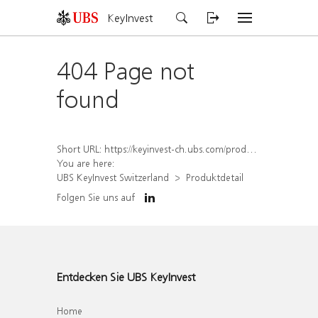
KeyInvest
404 Page not
found
Short URL:
https://keyinvest-ch.ubs.com/produkt/detail/index/isin/CH1562158753
You are here:
UBS KeyInvest Switzerland
Produktdetail
Folgen Sie uns auf
Entdecken Sie UBS KeyInvest
Home